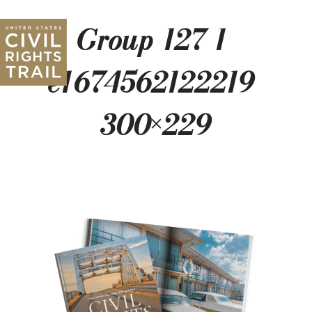
Group-127-1-
e1674562122219-
300×229